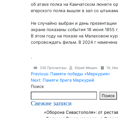
об атаке полка на Камчатском люнете о
егерского полка вышли в зал со штыками
Не случайно выбран и день презентаци
экране показаны события 18 июня 1855 г
В этом году на показе на Малаховом ку
сопровождать фильм. В 2024 г намечен
.
336 Просмотры
Юрий Мишин
19, Ию
Навигация
Previous:
Памяти победы «Меркурия»
Next:
Памяти брига Меркурий
по
Поиск
записям
Поиск
Свежие записи
«Оборона Севастополя»: от реста