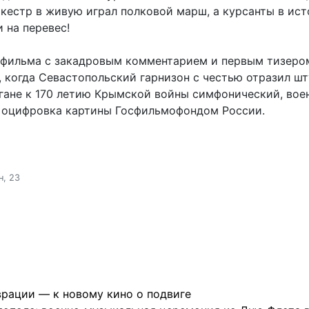
ркестр в живую играл полковой марш, а курсанты в ис
 на перевес!
и фильма с закадровым комментарием и первым тизер
, когда Севастопольский гарнизон с честью отразил ш
ргане к 170 летию Крымской войны симфонический, во
а оцифровка картины Госфильмофондом России.
н, 23
врации — к новому кино о подвиге