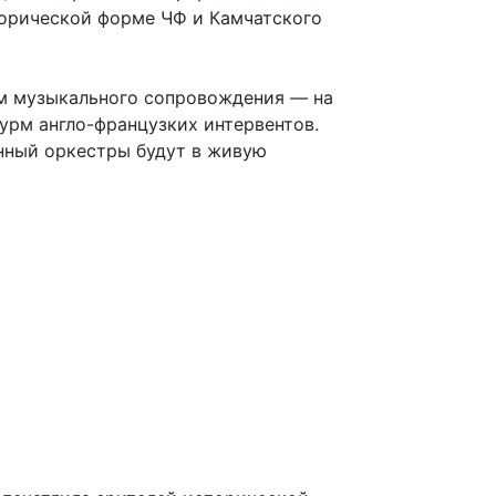
торической форме ЧФ и Камчатского
ом музыкального сопровождения — на
турм англо-французких интервентов.
енный оркестры будут в живую