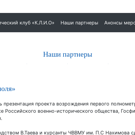
ческий клуб «К.Л.И.О»
Наши партнеры
Анонсы мер
Наши партнеры
поля»
сь презентация проекта возрождения первого полноме
жке Российского военно-исторического общества, Госф
.
одством В.Таева и курсанты ЧВВМУ им. П.С Нахимова 