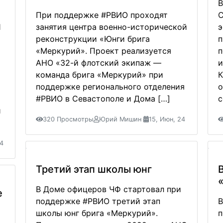
В
При поддержке #РВИО проходят
С
1
занятия центра военно-исторической
э
реконструкции «Юнги брига
п
«Меркурий». Проект реализуется
п
АНО «32-й флотский экипаж —
и
команда брига «Меркурий» при
К
поддержке регионального отделения
о
#РВИО в Севастополе и Дома […]
с
и
320 Просмотры
Юрий Мишин
15, Июн, 24
24
Третий этап школы юнг
В Доме офицеров ЧФ стартовал при
е
поддержке #РВИО третий этап
В
школы юнг брига «Меркурий».
п