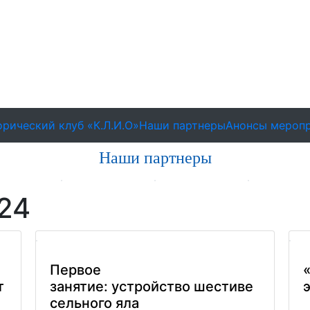
рический клуб «К.Л.И.О»
Наши партнеры
Анонсы мероп
Наши партнеры
24
Первое
т
занятие: устройство шестиве
сельного яла