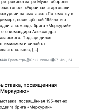
 ретрокинотеатре Музея обороны
евастополя «Украина» стартовали
кскурсии на выставке «Потомству в
ример», посвящённой 195-летию
одвига команды брига «Меркурий»
 его командира Александра
азарского. Подзарядился
птимизмом и силой от
евастопольцев, […]
448 Просмотры
Юрий Мишин
07, Июн, 24
Выставка, посвященная
«Меркурию»
ыставка, посвящённая 195-летию
одвига брига «Меркурий»