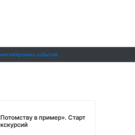
риятий
Хроника событий
«Потомству в пример». Старт
экскурсий