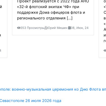
Проект реализуется с 2022 года АНО
о
ой
«32-й флотский экипаж ЧФ» при
«
поддержке Дома офицеров флота и
С
регионального отделения […]
в
«
353 Просмотры
Юрий Мишин
08, Июн, 24
А
я
и
г
4
ополе: военно‑музыкальная церемония ко Дню Флота в
Севастополе 26 июля 2026 года